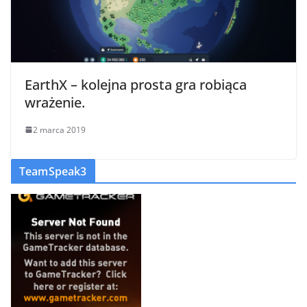
EarthX – kolejna prosta gra robiąca
wrażenie.
2 marca 2019
TeamSpeak3