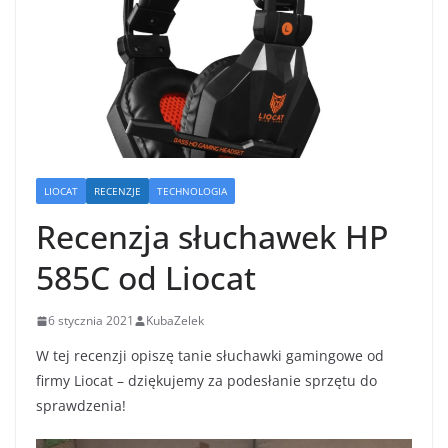
LIOCAT
RECENZJE
TECHNOLOGIA
Recenzja słuchawek HP
585C od Liocat
6 stycznia 2021
KubaZelek
W tej recenzji opiszę tanie słuchawki gamingowe od
firmy Liocat – dziękujemy za podesłanie sprzętu do
sprawdzenia!