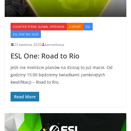
COUNTER STRIKE GLOBAL OFFENSIVE
E-SPORT
ESL
ESL ONE RIO 2020
23 kwietnia 2020
karmeloova
ESL One: Road to Rio
Jeśli nie mieliście planów na dzisiaj to już macie. Od
godziny 15:00 będziemy świadkami zamkniętych
kwalifikacji – Road to Rio,
Read More