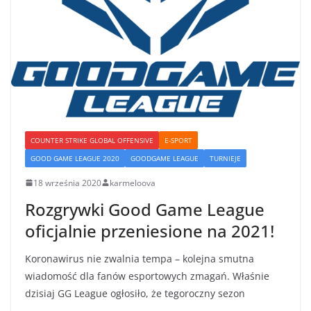
COUNTER STRIKE GLOBAL OFFENSIVE
E-SPORT
GOOD GAME LEAGUE 2020
GOODGAME LEAGUE
TURNIEJE
18 września 2020
karmeloova
Rozgrywki Good Game League
oficjalnie przeniesione na 2021!
Koronawirus nie zwalnia tempa – kolejna smutna
wiadomość dla fanów esportowych zmagań. Właśnie
dzisiaj GG League ogłosiło, że tegoroczny sezon