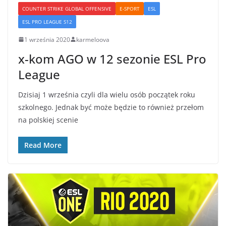
COUNTER STRIKE GLOBAL OFFENSIVE
E-SPORT
ESL
ESL PRO LEAGUE S12
1 września 2020
karmeloova
x-kom AGO w 12 sezonie ESL Pro
League
Dzisiaj 1 września czyli dla wielu osób początek roku
szkolnego. Jednak być może będzie to również przełom
na polskiej scenie
Read More