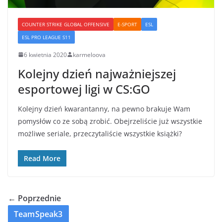
COUNTER STRIKE GLOBAL OFFENSIVE
E-SPORT
ESL
ESL PRO LEAGUE S11
6 kwietnia 2020
karmeloova
Kolejny dzień najważniejszej
esportowej ligi w CS:GO
Kolejny dzień kwarantanny, na pewno brakuje Wam
pomysłów co ze sobą zrobić. Obejrzeliście już wszystkie
możliwe seriale, przeczytaliście wszystkie książki?
Read More
← Poprzednie
TeamSpeak3