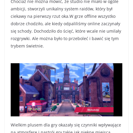
Chociaż nie można mówić, że studio nie miało w ogóle
ambicji, stworzyli unikalny system raidów, który był
ciekawy na pierwszy rzut oka.W grze offline wszystko
dobrze chodziło, ale kiedy odpaliliśmy online zaczynały
się schody. Dochodziło do ścięć, które wcale nie umilały
rozgrywki. Ale można było to przeboleć i bawić się tym
trybem świetnie.
Wielkim plusem dla gry okazały się czynniki wpływające
na atmosferę i nastrój gry takie jak piękne miejsca