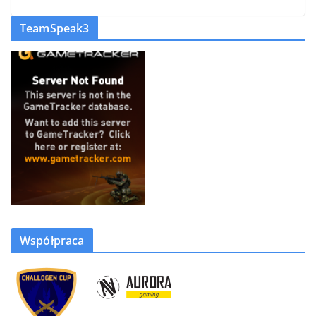
TeamSpeak3
Współpraca