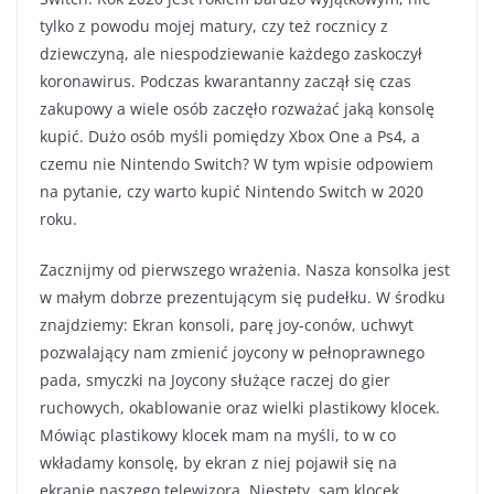
tylko z powodu mojej matury, czy też rocznicy z
dziewczyną, ale niespodziewanie każdego zaskoczył
koronawirus. Podczas kwarantanny zaczął się czas
zakupowy a wiele osób zaczęło rozważać jaką konsolę
kupić. Dużo osób myśli pomiędzy Xbox One a Ps4, a
czemu nie Nintendo Switch? W tym wpisie odpowiem
na pytanie, czy warto kupić Nintendo Switch w 2020
roku.
Zacznijmy od pierwszego wrażenia. Nasza konsolka jest
w małym dobrze prezentującym się pudełku. W środku
znajdziemy: Ekran konsoli, parę joy-conów, uchwyt
pozwalający nam zmienić joycony w pełnoprawnego
pada, smyczki na Joycony służące raczej do gier
ruchowych, okablowanie oraz wielki plastikowy klocek.
Mówiąc plastikowy klocek mam na myśli, to w co
wkładamy konsolę, by ekran z niej pojawił się na
ekranie naszego telewizora. Niestety, sam klocek