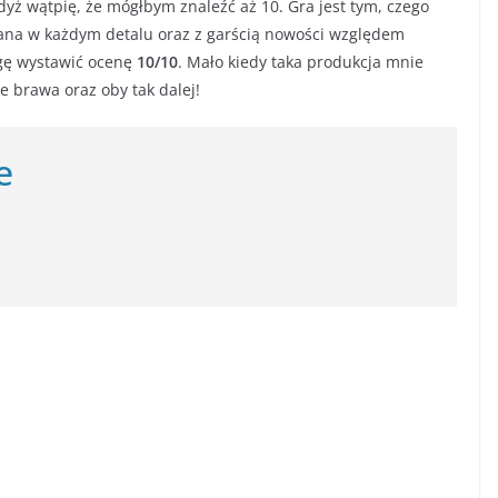
yż wątpię, że mógłbym znaleźć aż 10. Gra jest tym, czego
ana w każdym detalu oraz z garścią nowości względem
gę wystawić ocenę
10/10
. Mało kiedy taka produkcja mnie
ne brawa oraz oby tak dalej!
e