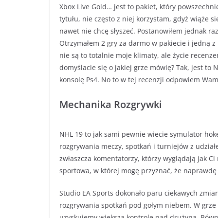
Xbox Live Gold… jest to pakiet, który powszechn
tytułu, nie często z niej korzystam, gdyż wiąże s
nawet nie chcę słyszeć. Postanowiłem jednak raz 
Otrzymałem 2 gry za darmo w pakiecie i jedną z
nie są to totalnie moje klimaty, ale życie recenzent
domyślacie się o jakiej grze mówię? Tak, jest to
konsolę Ps4. No to w tej recenzji odpowiem Wam n
Mechanika Rozgrywki
NHL 19 to jak sami pewnie wiecie symulator hokej
rozgrywania meczy, spotkań i turniejów z udział
zwłaszcza komentatorzy, którzy wyglądają jak Ci
sportowa, w której mogę przyznać, że naprawdę
Studio EA Sports dokonało paru ciekawych zmian
rozgrywania spotkań pod gołym niebem. W grze zo
uzyskujemy większą kontrolę nad drużyną. Również 