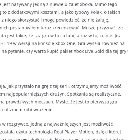
ie jest nazywany jedną z niewielu zalet xboxa. Mimo tego
ię to z dodatkowymi kosztami, a jako typowy Polak, o takich
z niego skorzystać i mogę powiedzieć, że nie żałuję.
 nich postanowiłem teraz zrecenzować. Muszę przyznać, że
a jest takie, że raz gra w to co lubi, a raz w to, co nie. Już
 NHL 19 w wersji na konsolę Xbox One. Gra wyszła również na
a pytanie, czy warto kupić pakiet Xbox Live Gold dla tej gry?
a. Jak przystało na grę z tej serii, otrzymujemy możliwość
em najpopularniejszych drużyn. Spotkania są realistyczne,
 na prawdziwych meczach. Myślę, że jest to pierwsza gra
 realizmem robi wrażenie.
 w rozgrywce. Jedną z najważniejszych jest możliwość
stała użyta technologia Real Player Motion, dzięki której
jest nowy silnik kolizji, który sprawia, że gra jest bardziej