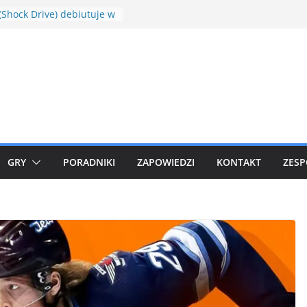
wle w Minecraft Shrines
s Mod 1.18.1
(Shock Drive) debiutuje w
owych raidach
we Community Days w
 GO
chu V Box już
ziany
Hour Plusle
GRY
PORADNIKI
ZAPOWIEDZI
KONTAKT
ZESP