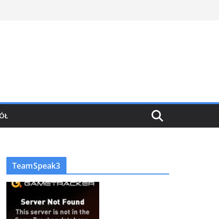
ÓŁ
TeamSpeak3