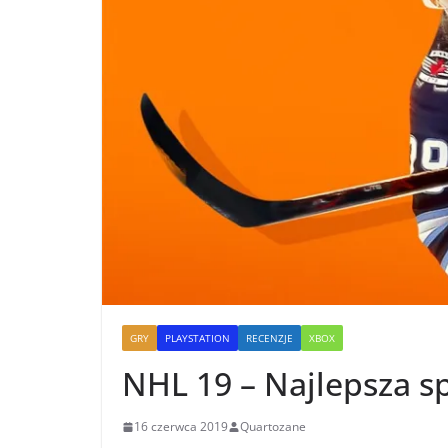
GRY
PLAYSTATION
RECENZJE
XBOX
NHL 19 – Najlepsza s
16 czerwca 2019
Quartozane