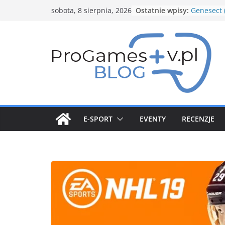
Przejdź
Ostatnie wpisy:
Nowe budo
sobota, 8 sierpnia, 2026
do
Structure
Genesect 
treści
5 gwiazdk
Stycznio
Pokemon
Nowy Pika
zapowied
Spotlight 
E-SPORT
EVENTY
RECENZJE