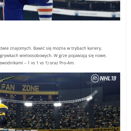
wie znajomych. Bawić się można w trybach kariery,
zgrywkach wieloosobowych. W grze pojawiają się nowe,
wodnikami – 1 vs 1 vs 1) oraz Pro-Am.