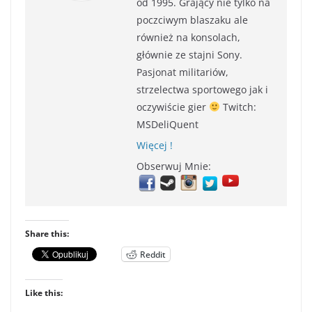
od 1995. Grający nie tylko na
poczciwym blaszaku ale
również na konsolach,
głównie ze stajni Sony.
Pasjonat militariów,
strzelectwa sportowego jak i
oczywiście gier
Twitch:
MSDeliQuent
Więcej !
Obserwuj Mnie:
Share this:
Reddit
Like this: