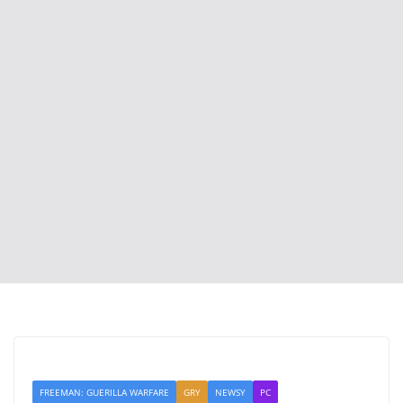
FREEMAN: GUERILLA WARFARE
GRY
NEWSY
PC