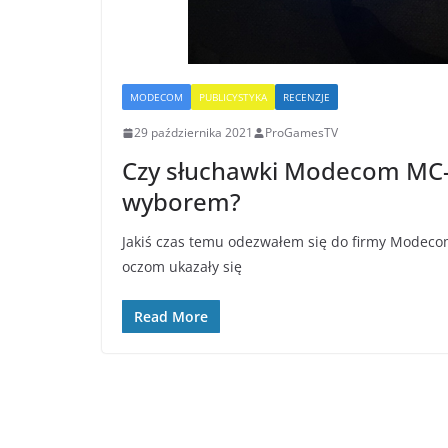
MODECOM
PUBLICYSTYKA
RECENZJE
29 października 2021
ProGamesTV
Czy słuchawki Modecom MC
wyborem?
Jakiś czas temu odezwałem się do firmy Modecom
oczom ukazały się
Read More