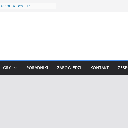
kachu V Box już
edziany
ht Hour Plusle
udowle w Minecraft Shrines
res Mod 1.18.1
t (Shock Drive) debiutuje w
dkowych raidach
iowe Community Days w
n GO
GRY
PORADNIKI
ZAPOWIEDZI
KONTAKT
ZESP