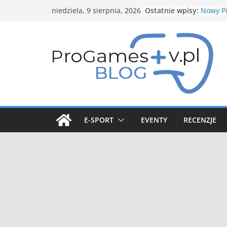
Przejdź
Ostatnie wpisy:
Nowy Pi
niedziela, 9 sierpnia, 2026
do
zapowi
Spotlig
treści
Nowe b
Structu
Genesec
5 gwiaz
Styczn
Pokemo
E-SPORT
EVENTY
RECENZJE