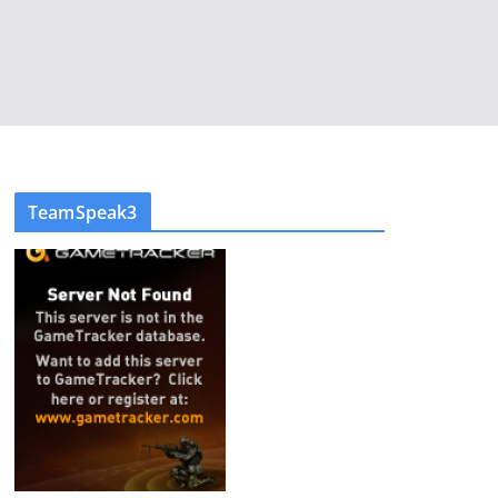
TeamSpeak3