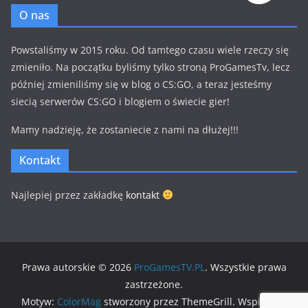
O nas
Powstaliśmy w 2015 roku. Od tamtego czasu wiele rzeczy się
zmieniło. Na początku byliśmy tylko stroną ProGamesTv, lecz
później zmieniliśmy się w blog o CS:GO, a teraz jesteśmy
siecią serwerów CS:GO i blogiem o świecie gier!
Mamy nadzieję, że zostaniecie z nami na dłużej!!!
Kontakt
Najlepiej przez zakładkę
kontakt
Prawa autorskie © 2026
ProGamesTV.PL
. Wszystkie prawa
zastrzeżone.
Motyw:
ColorMag
stworzony przez ThemeGrill. Wspierane