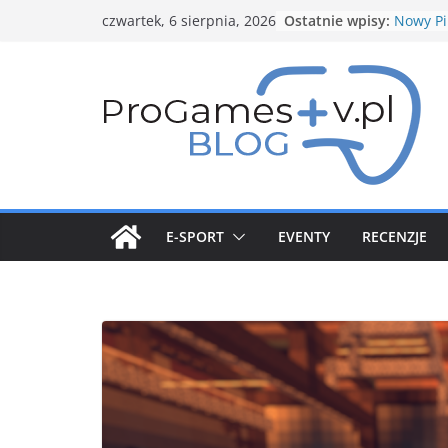
Przejdź
Ostatnie wpisy:
Nowy Pi
czwartek, 6 sierpnia, 2026
do
zapowie
Spotligh
treści
Nowe bu
Structu
Genesec
5 gwiaz
Styczni
Pokemo
E-SPORT
EVENTY
RECENZJE