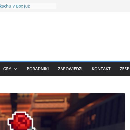
kachu V Box już
dziany
t Hour Plusle
dowle w Minecraft Shrines
res Mod 1.18.1
t (Shock Drive) debiutuje w
dkowych raidach
owe Community Days w
n GO
GRY
PORADNIKI
ZAPOWIEDZI
KONTAKT
ZESP