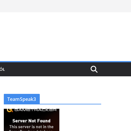
ÓŁ
TeamSpeak3