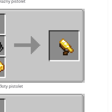
lazny pistolet
Złoty pistolet