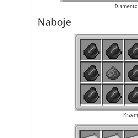
Diamentow
Naboje
Krzem