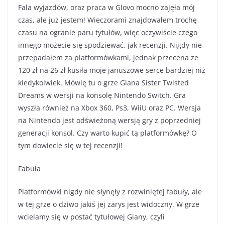
Fala wyjazdów, oraz praca w Glovo mocno zajęła mój
czas, ale już jestem! Wieczorami znajdowałem trochę
czasu na ogranie paru tytułów, więc oczywiście czego
innego możecie się spodziewać, jak recenzji. Nigdy nie
przepadałem za platformówkami, jednak przecena ze
120 zł na 26 zł kusiła moje januszowe serce bardziej niż
kiedykolwiek. Mówię tu o grze Giana Sister Twisted
Dreams w wersji na konsolę Nintendo Switch. Gra
wyszła również na Xbox 360, Ps3, WiiU oraz PC. Wersja
na Nintendo jest odświeżoną wersją gry z poprzedniej
generacji konsol. Czy warto kupić tą platformówkę? O
tym dowiecie się w tej recenzji!
Fabuła
Platformówki nigdy nie słynęły z rozwiniętej fabuły, ale
w tej grze o dziwo jakiś jej zarys jest widoczny. W grze
wcielamy się w postać tytułowej Giany, czyli