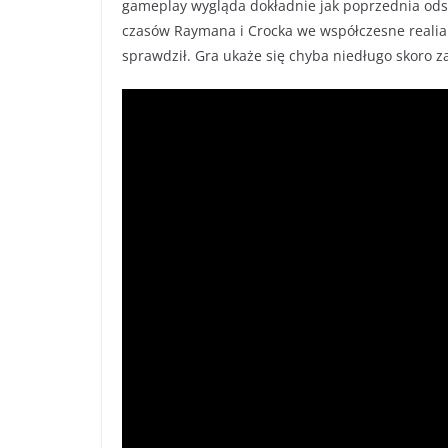
gameplay wygląda dokładnie jak poprzednia ods
czasów Raymana i Crocka we współczesne realia. 
sprawdził. Gra ukaże się chyba niedługo skoro