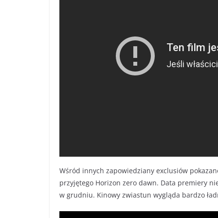
Wśród innych zapowiedziany exclusiów pokazan
przyjętego Horizon zero dawn. Data premiery nie 
w grudniu. Kinowy zwiastun wygląda bardzo ład