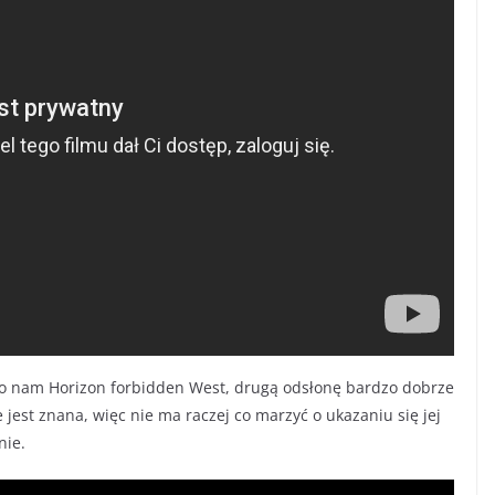
o nam Horizon forbidden West, drugą odsłonę bardzo dobrze
jest znana, więc nie ma raczej co marzyć o ukazaniu się jej
nie.