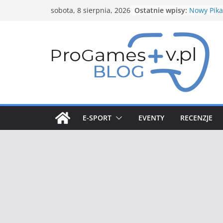
Przejdź
Ostatnie wpisy:
Nowy Pika
sobota, 8 sierpnia, 2026
do
zapowied
Spotlight 
treści
Nowe budo
Structure
Genesect 
5 gwiazdk
Stycznio
Pokemon
E-SPORT
EVENTY
RECENZJE