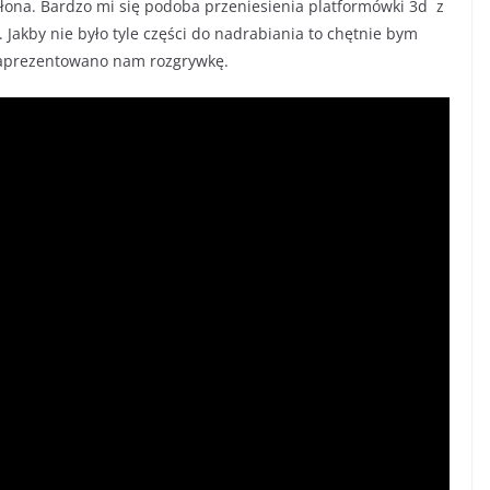
łona. Bardzo mi się podoba przeniesienia platformówki 3d z
Jakby nie było tyle części do nadrabiania to chętnie bym
 zaprezentowano nam rozgrywkę.