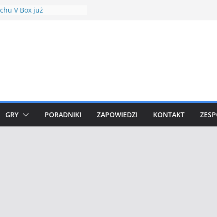
chu V Box już
ziany
Hour Plusle
wle w Minecraft Shrines
s Mod 1.18.1
(Shock Drive) debiutuje w
owych raidach
we Community Days w
 GO
GRY
PORADNIKI
ZAPOWIEDZI
KONTAKT
ZESP