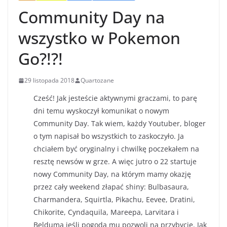
Community Day na
wszystko w Pokemon
Go?!?!
29 listopada 2018
Quartozane
Cześć! Jak jesteście aktywnymi graczami, to parę
dni temu wyskoczył komunikat o nowym
Community Day. Tak wiem, każdy Youtuber, bloger
o tym napisał bo wszystkich to zaskoczyło. Ja
chciałem być oryginalny i chwilkę poczekałem na
resztę newsów w grze. A więc jutro o 22 startuje
nowy Community Day, na którym mamy okazję
przez cały weekend złapać shiny: Bulbasaura,
Charmandera, Squirtla, Pikachu, Eevee, Dratini,
Chikorite, Cyndaquila, Mareepa, Larvitara i
Belduma jeśli pogoda mu pozwoli na przybycie. Jak