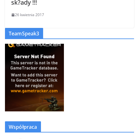
sk?ady !!!
26 kwietnia 2017
TeamSpeak3
Współpraca