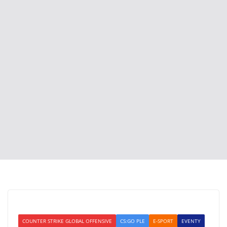
COUNTER STRIKE GLOBAL OFFENSIVE
CS:GO PLE
E-SPORT
EVENTY