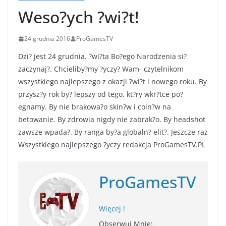
Weso?ych ?wi?t!
24 grudnia 2016
ProGamesTV
Dzi? jest 24 grudnia. ?wi?ta Bo?ego Narodzenia si?
zaczynaj?. Chcieliby?my ?yczy? Wam- czytelnikom
wszystkiego najlepszego z okazji ?wi?t i nowego roku. By
przysz?y rok by? lepszy od tego, kt?ry wkr?tce po?
egnamy. By nie brakowa?o skin?w i coin?w na
betowanie. By zdrowia nigdy nie zabrak?o. By headshot
zawsze wpada?. By ranga by?a globaln? elit?. Jeszcze raz
Wszystkiego najlepszego ?yczy redakcja ProGamesTV.PL
ProGamesTV
Więcej !
Obserwuj Mnie: