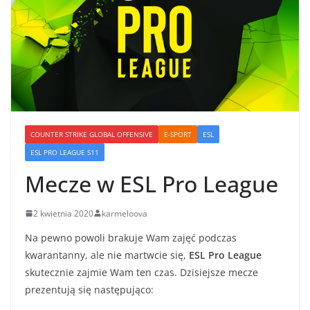
COUNTER STRIKE GLOBAL OFFENSIVE
E-SPORT
ESL
ESL PRO LEAGUE S11
Mecze w ESL Pro League
2 kwietnia 2020
karmeloova
Na pewno powoli brakuje Wam zajęć podczas
kwarantanny, ale nie martwcie się,
ESL Pro League
skutecznie zajmie Wam ten czas. Dzisiejsze mecze
prezentują się następująco: