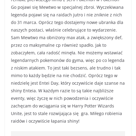
Go pojawi się Mewtwo w specjalnej zbroi. Wyczekiwana
legenda pojawi się na raidach jutro i nie zniknie z nich
do 31 marca. Oprócz tego dostajemy nowe ubranka dla
naszych postaci, właśnie celebrujące to wydarzenie.
Sam Mewtwo ma obniżony max atak, a zwiększony def,
przez co maksymalne cp również spadło. Jak to
zobaczyłem, cała radość minęła. Nie możemy wstawiać
legendarnych pokemonów do gyma, więc po co legenda
z niskim atakiem. To jest taki bezsens, ale trudno i tak
mimo to każdy będzie na nie chodzić. Oprócz tego w
niedzielę jest Entei Day, który oczywiście daje szanse na
shiny Enteia. W każdym razie to są takie najbliższe
eventy, więc życzę w nich powodzenia i oczywiście
zachęcam do wciągania się w Harry Potter Wizards
Unite, jest to stale rozwijająca się gra. Miłego robienia
raidów i oczywiście łapania shiny!