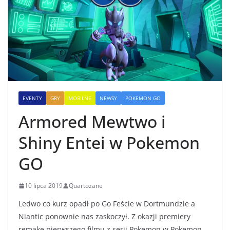
EVENTY
GRY
MOBILNE
NEWSY
POKEMON GO
Armored Mewtwo i
Shiny Entei w Pokemon
GO
10 lipca 2019
Quartozane
Ledwo co kurz opadł po Go Feście w Dortmundzie a
Niantic ponownie nas zaskoczył. Z okazji premiery
remake pierwszego filmu z serii Pokemon w Pokemon