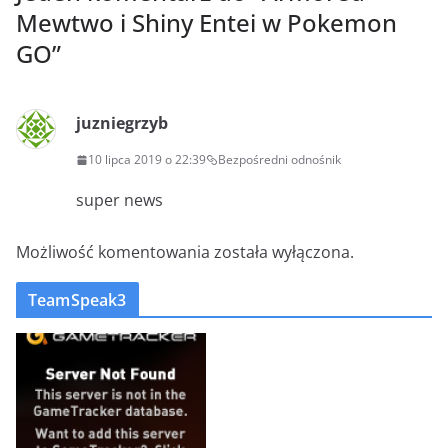
Mewtwo i Shiny Entei w Pokemon
GO
”
juzniegrzyb
10 lipca 2019 o 22:39
Bezpośredni odnośnik
super news
Możliwość komentowania została wyłączona.
TeamSpeak3