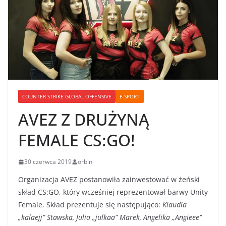
COUNTER STRIKE GLOBAL OFFENSIVE
E-SPORT
AVEZ Z DRUŻYNĄ
FEMALE CS:GO!
30 czerwca 2019
orbin
Organizacja AVEZ postanowiła zainwestować w żeński
skład CS:GO, który wcześniej reprezentował barwy Unity
Female. Skład prezentuje się następująco:
Klaudia
„kalaejj” Stawska, Julia „julkaa” Marek, Angelika „Angieee”