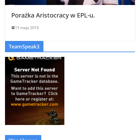
Porażka Aristocracy w EPL-u.
15 maja 2019
TeamSpeak3