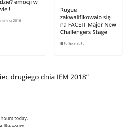
dzie? emocji w
ie !
Rogue
zakwalifikowało się
ziernika 2016
na FACEIT Major New
Challengers Stage
10 lipca 2018
ec drugiego dnia IEM 2018
”
4 hours today,
e like yours.