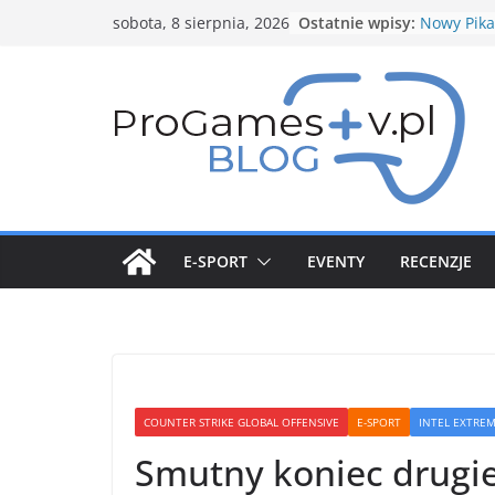
Przejdź
Ostatnie wpisy:
Nowy Pika
sobota, 8 sierpnia, 2026
do
zapowied
Spotlight 
treści
Nowe budo
Structure
Genesect 
5 gwiazdk
Stycznio
Pokemon
E-SPORT
EVENTY
RECENZJE
COUNTER STRIKE GLOBAL OFFENSIVE
E-SPORT
INTEL EXTRE
Smutny koniec drugi