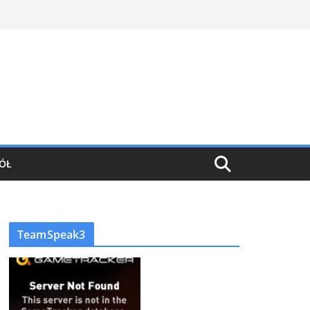
ÓŁ
TeamSpeak3