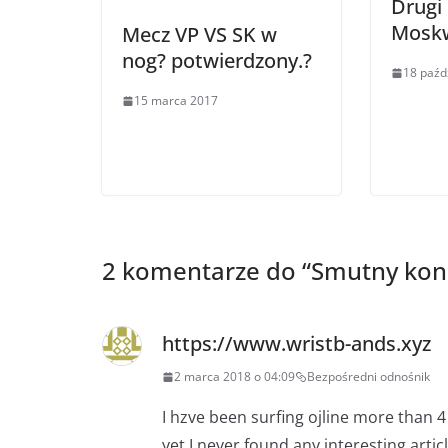
Drugi 
Moskw
Mecz VP VS SK w
nog? potwierdzony.?
18 paźd
15 marca 2017
2 komentarze do “
Smutny koni
https://www.wristb-ands.xyz
2 marca 2018 o 04:09
Bezpośredni odnośnik
I hzve been surfing ojline more than 
yet I never found any interesting articl