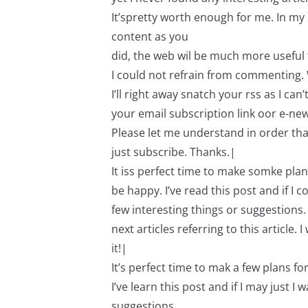
It’spretty worth enough for me. In my
content as you
did, the web wil be much more useful 
I could not refrain from commenting. 
I’ll right away snatch your rss as I can’t
your email subscription link oor e-new
Please let me understand in order tha
just subscribe. Thanks.|
It iss perfect time to make somke plans
be happy. I’ve read this post and if I c
few interesting things or suggestions
next articles referring to this article
it!|
It’s perfect time to mak a few plans fo
I’ve learn this post and if I may just 
suggestions.