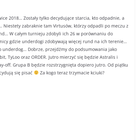
ice 2018… Zostały tylko decydujące starcia, kto odpadnie, a
ą… Niestety zabraknie tam Virtusów, którzy odpadli po meczu z
rund… W całym turnieju zdobyli ich 26 w porównaniu do
żnicy gdzie underdogi zdobywają więcej rund na ich terenie…
e to underdog… Dobrze, przejdźmy do podsumowania jako
t, TyLoo oraz ORDER. Jutro mierzyć się będzie Astralis i
lay-off. Grupa B będzie rozstrzygnięta dopiero jutro. Od piątku
ecydują się pisać
Za kogo teraz trzymacie kciuki?