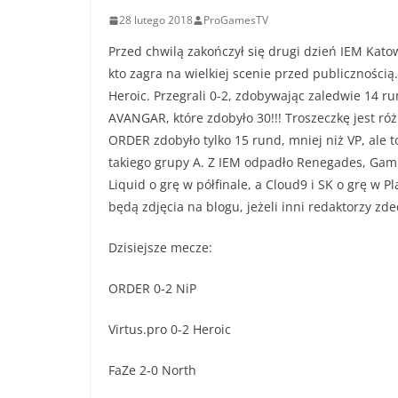
28 lutego 2018
ProGamesTV
Przed chwilą zakończył się drugi dzień IEM Katow
kto zagra na wielkiej scenie przed publiczności
Heroic. Przegrali 0-2, zdobywając zaledwie 14 
AVANGAR, które zdobyło 30!!! Troszeczkę jest ró
ORDER zdobyło tylko 15 rund, mniej niż VP, al
takiego grupy A. Z IEM odpadło Renegades, Gambi
Liquid o grę w półfinale, a Cloud9 i SK o grę w P
będą zdjęcia na blogu, jeżeli inni redaktorzy zd
Dzisiejsze mecze:
ORDER 0-2 NiP
Virtus.pro 0-2 Heroic
FaZe 2-0 North