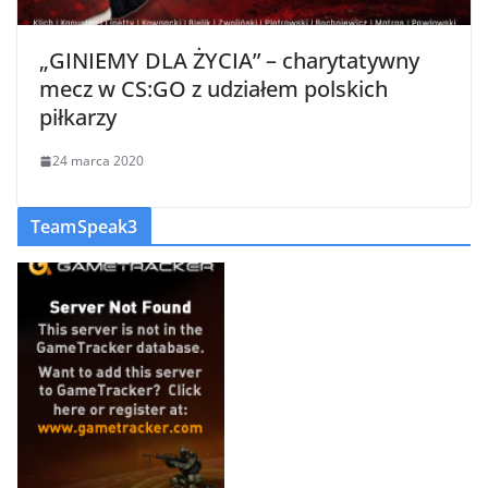
„GINIEMY DLA ŻYCIA” – charytatywny
mecz w CS:GO z udziałem polskich
piłkarzy
24 marca 2020
TeamSpeak3