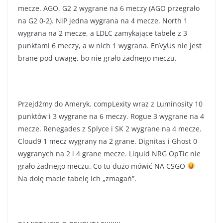
mecze. AGO, G2 2 wygrane na 6 meczy (AGO przegrało
na G2 0-2). NiP jedna wygrana na 4 mecze. North 1
wygrana na 2 mecze, a LDLC zamykające tabele z 3
punktami 6 meczy, a w nich 1 wygrana. EnVyUs nie jest
brane pod uwagę, bo nie grało żadnego meczu.
Przejdźmy do Ameryk. compLexity wraz z Luminosity 10
punktów i 3 wygrane na 6 meczy. Rogue 3 wygrane na 4
mecze. Renegades z Splyce i SK 2 wygrane na 4 mecze.
Cloud9 1 mecz wygrany na 2 grane. Dignitas i Ghost 0
wygranych na 2 i 4 grane mecze. Liquid NRG OpTic nie
grało żadnego meczu. Co tu dużo mówić NA CSGO
Na dolę macie tabelę ich „zmagań”.