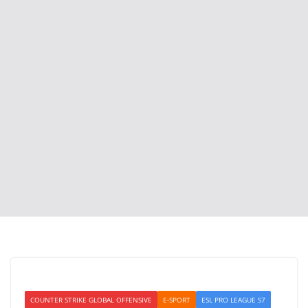
COUNTER STRIKE GLOBAL OFFENSIVE
E-SPORT
ESL PRO LEAGUE S7