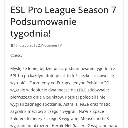
ESL Pro League Season 7
Podsumowanie
tygodnia!
16 lutego 2018
ProGamesTV
Cześć,
Myślę że lepiej będzie pisać podsumowanie tygodnia z
EPL bo po każdym dniu pisać to też ciężko czasowo się
wyrobić… Zaczniemy od Europy. Jedyne Polskie AGO
wygrało w debiucie dwa mecze na LDLC zdobywając
pierwszego dnia 6 punktów. Później polecieli i nie
wygrali żadnego spotkania. Astralis, FaZe oraz fnatic
zagrali 8 meczów z czego 4 wygrali. Na’Vi z Space
Soldiers 6 meczy z czego 3 wygrane. Mousesports 3
wygrane na 4 mecze. Heroic HellRaisers 2 wygrane na 4