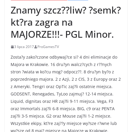
Znamy szcz??liw? ?semk?
kt?ra zagra na
MAJORZE!!!- PGL Minor.
3 lipca 2017
ProGamesTV
Zosta?y zako?czone odbywaj?ce si? 4 dni eliminacje do
Majora w Krakowie. 16 dru?yn walcz?cych z r??nych
stron ?wiata w ko?cu mog? odpocz??. 8 dru?yn by?o z
poprzedniego majora. 2 z Azji, 2 z CIS, 3 z Europy oraz 2
z Ameryki. Tengri oraz OpTic zaj?li ostatnie miejsca.
GODSENT, Renegades, TyLoo zajmuj? 12-14 miejsca.
Liquid, dignitas oraz HR zaj?li 9-11 miejsca. Vega, F3
oraz Immortals zaj?li 6-8 miejsca. BIG, c9 oraz PENTA
zaj?li 3-5 miejsca. G2 oraz Mouse zaj?li 1-2 miejsce.
Wszystkie ekipy, kt?re zaj??y miejsce wy?sze r?wne lub
wy?sze od 8 maj? miejsce na Majorze w Krakowie.