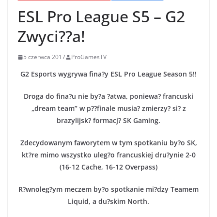
ESL Pro League S5 – G2
Zwyci??a!
5 czerwca 2017
ProGamesTV
G2 Esports wygrywa fina?y ESL Pro League Season 5!!
Droga do fina?u nie by?a ?atwa, poniewa? francuski
„dream team” w p??finale musia? zmierzy? si? z
brazylijsk? formacj? SK Gaming.
Zdecydowanym faworytem w tym spotkaniu by?o SK,
kt?re mimo wszystko uleg?o francuskiej dru?ynie 2-0
(16-12 Cache, 16-12 Overpass)
R?wnoleg?ym meczem by?o spotkanie mi?dzy Teamem
Liquid, a du?skim North.