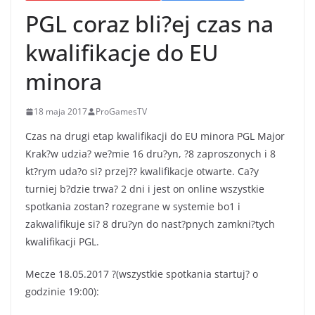
PGL coraz bli?ej czas na
kwalifikacje do EU
minora
18 maja 2017
ProGamesTV
Czas na drugi etap kwalifikacji do EU minora PGL Major
Krak?w udzia? we?mie 16 dru?yn, ?8 zaproszonych i 8
kt?rym uda?o si? przej?? kwalifikacje otwarte. Ca?y
turniej b?dzie trwa? 2 dni i jest on online wszystkie
spotkania zostan? rozegrane w systemie bo1 i
zakwalifikuje si? 8 dru?yn do nast?pnych zamkni?tych
kwalifikacji PGL.
Mecze 18.05.2017 ?(wszystkie spotkania startuj? o
godzinie 19:00):