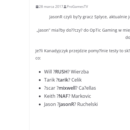
28 marca 2017
ProGamesTV
JasonR czyli by?y gracz Splyce, aktualnie
„Jason” mia?by do??czy? do OpTic Gaming w miejs
do
Je?li Kanadyjczyk przejdzie pomy?lnie testy to s
co:
Will ?
RUSH
? Wierzba
Tarik ?
tarik
? Celik
?scar ?
mixwell
? Ca?ellas
Keith ?
NAF
? Markovic
Jason ?
jasonR
? Ruchelski