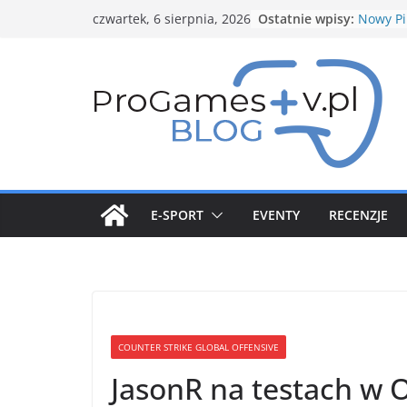
Przejdź
Ostatnie wpisy:
Nowy Pi
czwartek, 6 sierpnia, 2026
do
zapowie
Spotligh
treści
Nowe bu
Structu
Genesec
5 gwiaz
Styczni
Pokemo
E-SPORT
EVENTY
RECENZJE
COUNTER STRIKE GLOBAL OFFENSIVE
JasonR na testach w 