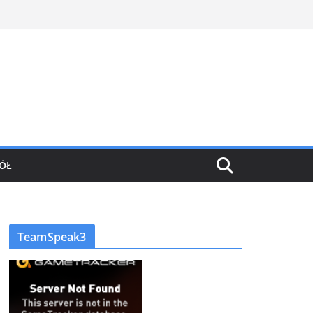
ÓŁ
TeamSpeak3