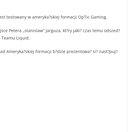
 jest testowany w ameryka?skiej formacji OpTic Gaming.
ce Petera „stanislaw” Jarguza, kt?ry jaki? czas temu odszed?
 Teamu Liquid.
k?ad Ameryka?skiej formacji b?dzie prezentowa? si? nast?puj?