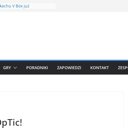
kachu V Box już
dziany
t Hour Plusle
dowle w Minecraft Shrines
res Mod 1.18.1
t (Shock Drive) debiutuje w
dkowych raidach
owe Community Days w
n GO
GRY
PORADNIKI
ZAPOWIEDZI
KONTAKT
ZESP
OpTic!