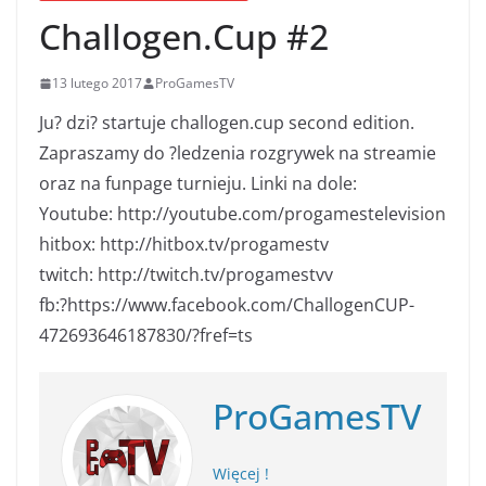
Challogen.Cup #2
13 lutego 2017
ProGamesTV
Ju? dzi? startuje challogen.cup second edition.
Zapraszamy do ?ledzenia rozgrywek na streamie
oraz na funpage turnieju. Linki na dole:
Youtube: http://youtube.com/progamestelevision
hitbox: http://hitbox.tv/progamestv
twitch: http://twitch.tv/progamestvv
fb:?https://www.facebook.com/ChallogenCUP-
472693646187830/?fref=ts
ProGamesTV
Więcej !