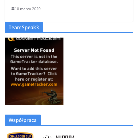
10 marca 2020
TeamSpeak3
Współpraca