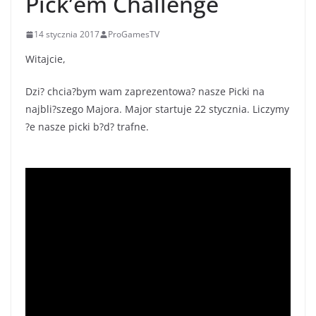
Pick’em Challenge
14 stycznia 2017
ProGamesTV
Witajcie,
Dzi? chcia?bym wam zaprezentowa? nasze Picki na
najbli?szego Majora. Major startuje 22 stycznia. Liczymy
?e nasze picki b?d? trafne.