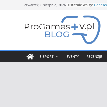
Przejdź
Ostatnie wpisy:
Genesec
czwartek, 6 sierpnia, 2026
do
5 gwiaz
Styczni
treści
Pokemo
Nowy Pi
zapowie
Spotligh
Nowe bu
Structu
E-SPORT
EVENTY
RECENZJE