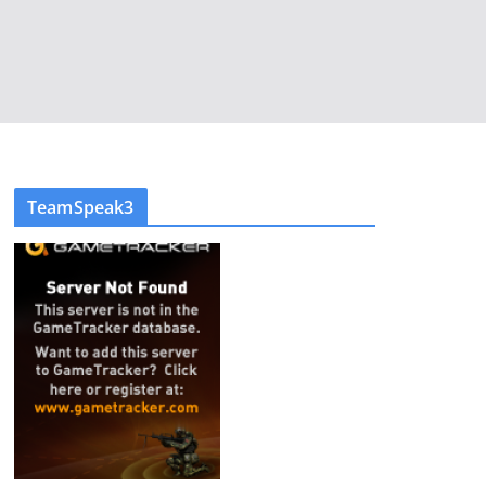
TeamSpeak3