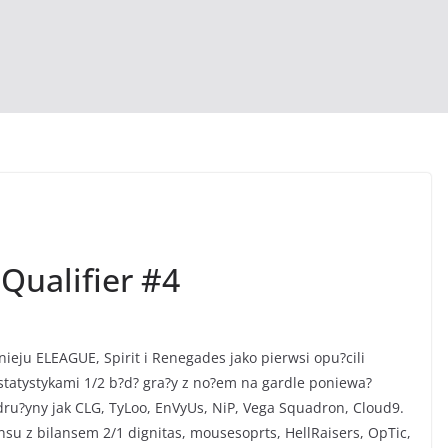
Qualifier #4
nieju ELEAGUE, Spirit i Renegades jako pierwsi opu?cili
 statystykami 1/2 b?d? gra?y z no?em na gardle poniewa?
 dru?yny jak CLG, TyLoo, EnVyUs, NiP, Vega Squadron, Cloud9.
ansu z bilansem 2/1 dignitas, mousesoprts, HellRaisers, OpTic,