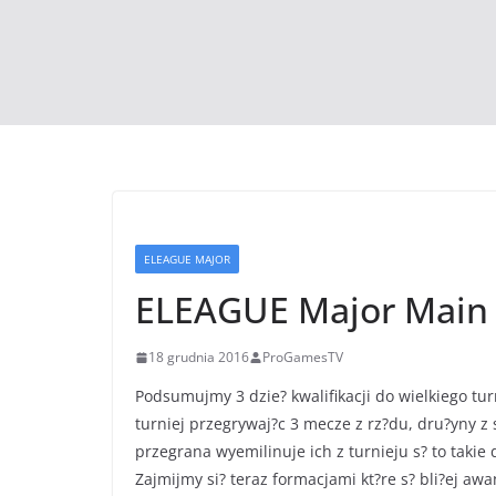
ELEAGUE MAJOR
ELEAGUE Major Main 
18 grudnia 2016
ProGamesTV
Podsumujmy 3 dzie? kwalifikacji do wielkiego tur
turniej przegrywaj?c 3 mecze z rz?du, dru?yny z
przegrana wyemilinuje ich z turnieju s? to takie
Zajmijmy si? teraz formacjami kt?re s? bli?ej aw