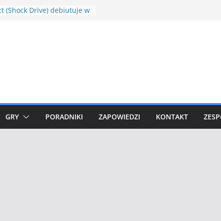
t (Shock Drive) debiutuje w
dkowych raidach
owe Community Days w
n GO
kachu V Box już
dziany
t Hour Plusle
dowle w Minecraft Shrines
res Mod 1.18.1
GRY
PORADNIKI
ZAPOWIEDZI
KONTAKT
ZESP