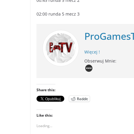
00:45 runda 5 mecz 2
02:00 runda 5 mecz 3
ProGames
Więcej !
Obserwuj Mnie:
Share this:
Reddit
Like this:
Loading...