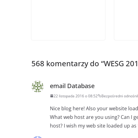
568 komentarzy do “
WESG 2016
email Database
22 listopada 2016 o 08:52
Bezpośredni odnośni
Nice blog here! Also your website load
What web host are you using? Can I get 
host? I wish my web site loaded up as f