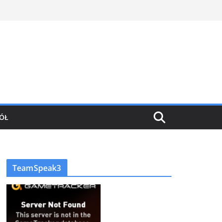
ÓŁ
TeamSpeak3