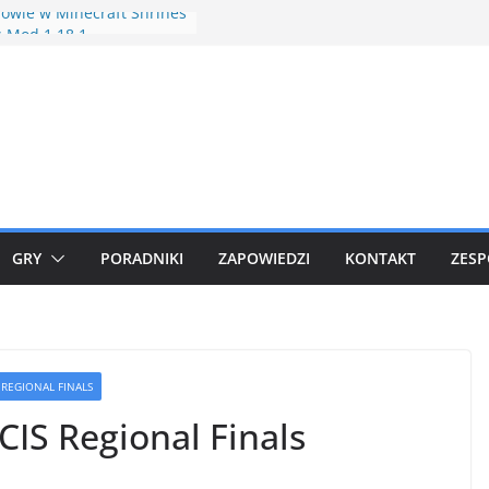
wle w Minecraft Shrines
s Mod 1.18.1
(Shock Drive) debiutuje w
owych raidach
we Community Days w
 GO
chu V Box już
ziany
Hour Plusle
GRY
PORADNIKI
ZAPOWIEDZI
KONTAKT
ZESP
 REGIONAL FINALS
IS Regional Finals