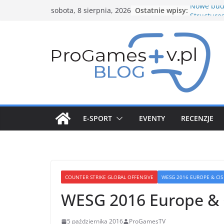
Przejdź
Ostatnie wpisy:
Nowe budo
sobota, 8 sierpnia, 2026
do
Structure
Genesect 
treści
5 gwiazdk
Stycznio
Pokemon
Nowy Pika
zapowied
Spotlight 
E-SPORT
EVENTY
RECENZJE
COUNTER STRIKE GLOBAL OFFENSIVE
WESG 2016 EUROPE & CIS
WESG 2016 Europe & C
5 października 2016
ProGamesTV