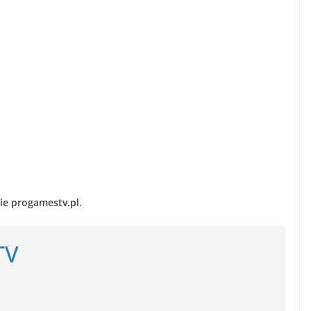
ie progamestv.pl.
TV