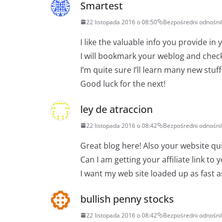
Smartest
22 listopada 2016 o 08:50
Bezpośredni odnośni
I like the valuable info you provide in y
I will bookmark your weblog and check
I’m quite sure I’ll learn many new stuff
Good luck for the next!
ley de atraccion
22 listopada 2016 o 08:42
Bezpośredni odnośni
Great blog here! Also your website qui
Can I am getting your affiliate link to 
I want my web site loaded up as fast a
bullish penny stocks
22 listopada 2016 o 08:42
Bezpośredni odnośni