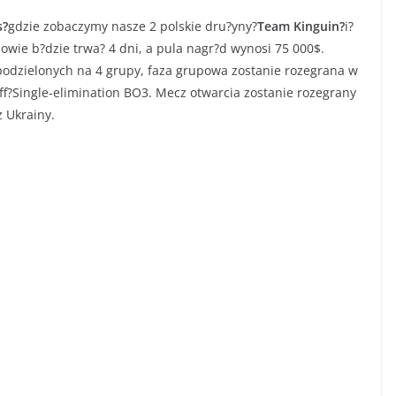
s?
gdzie zobaczymy nasze 2 polskie dru?yny?
Team Kinguin?
i?
ijowie b?dzie trwa? 4 dni, a pula nagr?d wynosi 75 000$.
 podzielonych na 4 grupy, faza grupowa zostanie rozegrana w
f?Single-elimination BO3. Mecz otwarcia zostanie rozegrany
z Ukrainy.