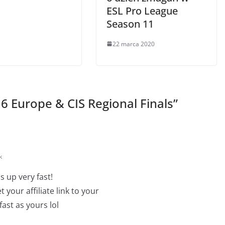
ESL Pro League
Season 11
22 marca 2020
 Europe & CIS Regional Finals
”
k
s up very fast!
your affiliate link to your
ast as yours lol