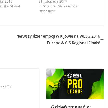
ika 2016
21 listopada 2017
Strike Global
In "Counter Strike Global
Offensive"
Pierwszy dzie? emocji w Kijowie na WESG 2016
Europe & CIS Regional Finals!
znia 2017
6 dzień zmagań w