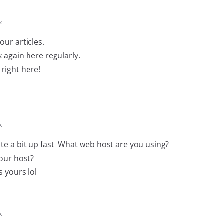
k
our articles.
 again here regularly.
 right here!
k
te a bit up fast! What web host are you using?
your host?
s yours lol
k